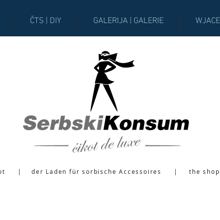
ČTS | DIY
GALERIJA | GALERIE
WJACE
ot
|
der Laden für sorbische Accessoires
|
the shop