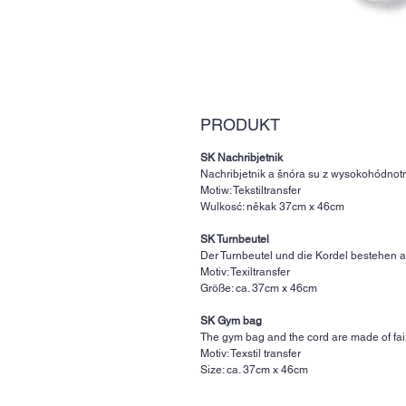
PRODUKT
SK Nachribjetnik
Nachribjetnik a šnóra su z wysokohódnotn
Motiw: Tekstiltransfer
Wulkosć: někak 37cm x 46cm
SK Turnbeutel
Der Turnbeutel und die Kordel bestehen a
Motiv: Texiltransfer
Größe: ca. 37cm x 46cm
SK Gym bag
The gym bag and the cord are made of fair
Motiv: Texstil transfer
Size: ca. 37cm x 46cm