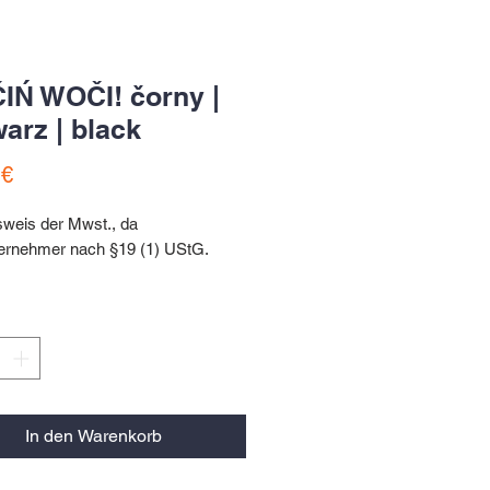
Ń WOČI! čorny |
arz | black
Preis
 €
sweis der Mwst., da
ternehmer nach §19 (1) UStG.
ibjetnik / čorny
eutel / schwarz
bag/ black
In den Warenkorb