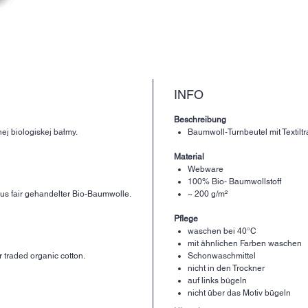
INFO
Beschreibung
ej biologiskej bałmy.
Baumwoll-Turnbeutel mit Textiltr
Material
Webware
100% Bio- Baumwollstoff
us fair gehandelter Bio-Baumwolle.
~ 200 g/m²
Pflege
waschen bei 40°C
mit ähnlichen Farben waschen
 traded organic cotton.
Schonwaschmittel
nicht in den Trockner
auf links bügeln
nicht über das Motiv bügeln