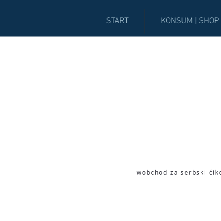
START
KONSUM | SHOP
wobchod za serbski ćik