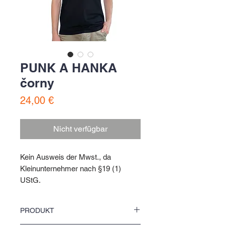
PUNK A HANKA
čorny
Preis
24,00 €
Nicht verfügbar
Kein Ausweis der Mwst., da
Kleinunternehmer nach §19 (1)
UStG.
T-Shirt
PRODUKT
čorny | schwarz | black