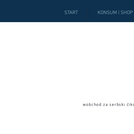
START
KONSUM | SHOP
wobchod za serbski ćik