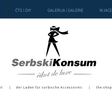
ČTS | DIY
GALERIJA | GALERIE
WJACE
ot
|
der Laden für sorbische Accessoires
|
the shop