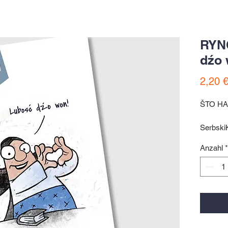
RYN
dźo 
2,20 
ŠTO HA
Serbsk
postcar
Anzahl
*
Motiv ©
Kein Au
Kleinun