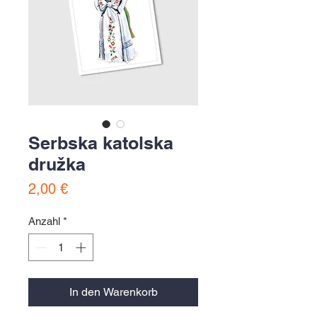
Serbska katolska
družka
Preis
2,00 €
Anzahl
*
In den Warenkorb