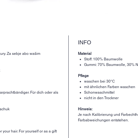
INFO
zury. Za sebje abo wašim
Material
Stoff: 100% Baumwolle
Gummi: 70% Baumwolle, 30% N
k
Pflege
waschen bei 30°C
mit ähnlichen Farben waschen
arprachtbändiger. Für dich oder als
Schonwaschmittel
nicht in den Trockner
tschuk
Hinweis:
Je nach Kalibrierung und Farbechthe
Farbabweichungen entstehen.
 your hair. For yourself or as a gift