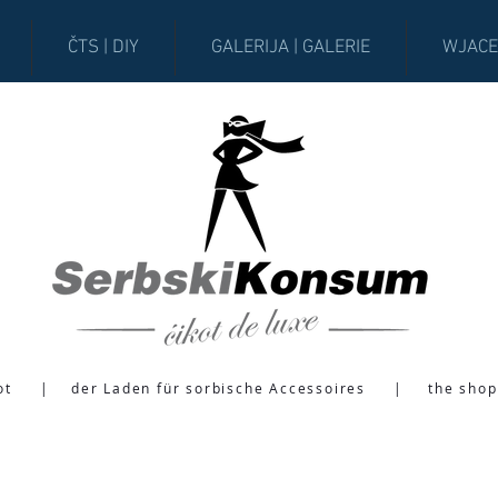
ČTS | DIY
GALERIJA | GALERIE
WJACE
ot
|
der Laden für sorbische Accessoires
|
the shop