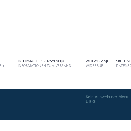
INFORMACIJE K ROZSYŁANJU
WOTWOŁANJE
ŠKIT DA
 )
INFORMATIONEN ZUM VERSAND
WIDERRUF
DATENS
Kein Ausweis der Mwst.,
UStG.