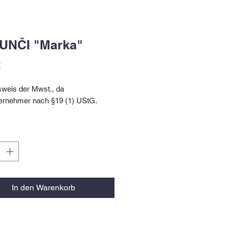
UNČI "Marka"
Preis
€
sweis der Mwst., da
ternehmer nach §19 (1) UStG.
CHIE | HAARGUMMI
In den Warenkorb