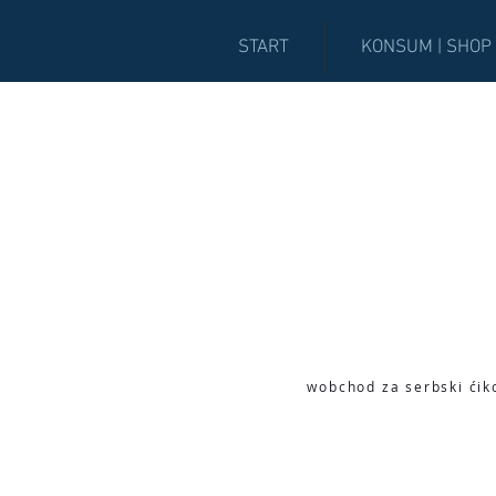
START
KONSUM | SHOP
wobchod za serbski ćik