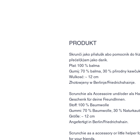
PRODUKT
Skrunči jako přisłušk abo pomocnik do fri
přećel(k)am jako darik.
Płat: 100 % bałma
Gumij: 70 % bałma, 30 % přirodny kawču
Wulkosć: ~ 12 cm
Zhotowjeny w Berlinje/Friedrichshainje.
Scrunchie als Accessoire und/oder als Ha
Geschenk für deine FreundInnen.
Stoff: 100 % Baumwolle
Gummi: 70 % Baumwolle, 30 % Naturkau
Größe: ~ 12 cm
Angefertigt in Berlin/Friedrichshain.
Scrunchie as a accessory or little helper for
for your friends.