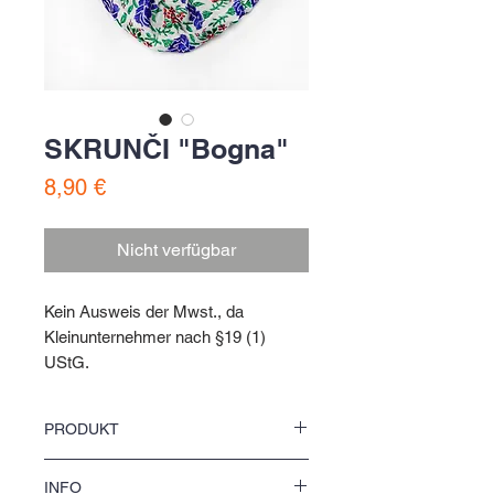
SKRUNČI "Bogna"
Preis
8,90 €
Nicht verfügbar
Kein Ausweis der Mwst., da
Kleinunternehmer nach §19 (1)
UStG.
SCRUNCHIE | HAARGUMMI
PRODUKT
Skrunči jako přisłušk abo pomocnik do
INFO
frizury. Za sebje abo wašim přećel(k)am jako