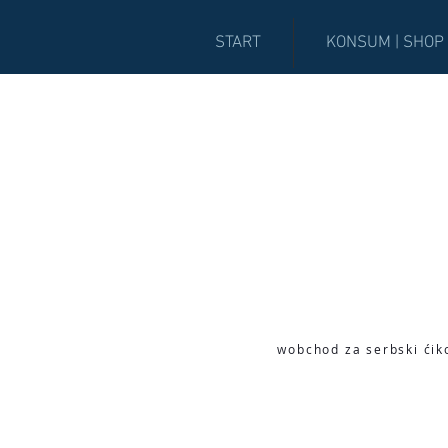
START
KONSUM | SHOP
wobchod za serbski ćik