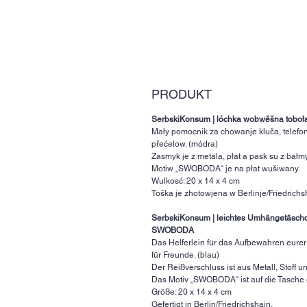
PRODUKT
SerbskiKonsum |
lóchka wobwěšna tobo
Mały pomocnik za chowanje kluča, telefo
přećelow. (módra)
Zasmyk je z metala, płat a pask su z bałmy
Motiw „SWOBODA“ je na płat wušiwany.
Wulkosć: 20 x 14 x 4 cm
Toška je zhotowjena w Berlinje/Friedrichs
SerbskiKonsum | leichtes Umhängetäschc
SWOBODA
Das Helferlein für das Aufbewahren eure
für Freunde. (blau)
Der Reißverschluss ist aus Metall, Stoff
Das Motiv „SWOBODA“ ist auf die Tasche g
Größe: 20 x 14 x 4 cm
Gefertigt in Berlin/Friedrichshain.