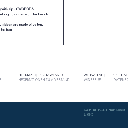
ag with zip - SWOBODA
elongings or as a gift for friends.
e ribbon are made of cotton.
the bag.
INFORMACIJE K ROZSYŁANJU
WOTWOŁANJE
ŠKIT DA
 )
INFORMATIONEN ZUM VERSAND
WIDERRUF
DATENS
Kein Ausweis der Mwst.,
UStG.