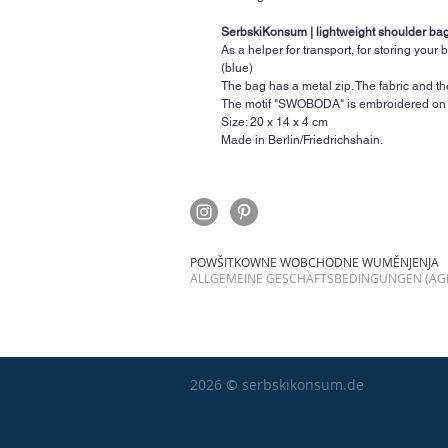
SerbskiKonsum | lightweight shoulder b
As a helper for transport, for storing your b
(blue)
The bag has a metal zip. The fabric and th
The motif "SWOBODA" is embroidered on 
Size: 20 x 14 x 4 cm
Made in Berlin/Friedrichshain.
POWŠITKOWNE WOBCHODNE WUMĚNJENJA
ALLGEMEINE GESCHÄFTSBEDINGUNGEN (AGB
2026 © serbskikonsum.de