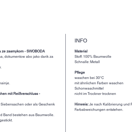
INFO
ła ze zasmykom - SWOBODA
Material
na, dokumentow abo jako darik za
Stoff: 100% Baumwolle
Schnalle: Metall
.
Pflege
waschen bei 30°C
hainje.
mit ähnlichen Farben waschen
Schonwaschmittel
hen mit Reißverschluss -
nicht im Trockner trocknen
r Siebensachen oder als Geschenk
Hinweis:
Je nach Kalibrierung und F
Farbabweichungen entstehen.
 und Band bestehen aus Baumwolle.
estickt.