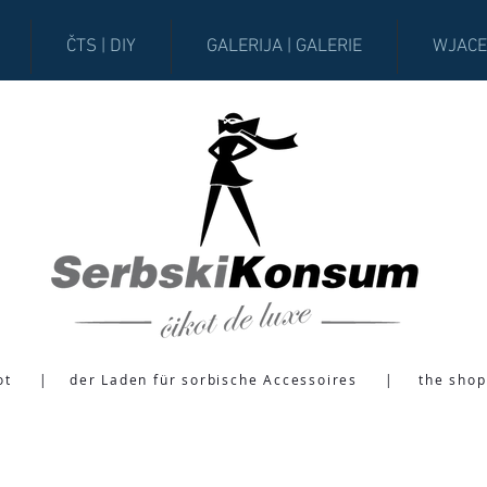
ČTS | DIY
GALERIJA | GALERIE
WJACE
ot
|
der Laden für sorbische Accessoires
|
the shop