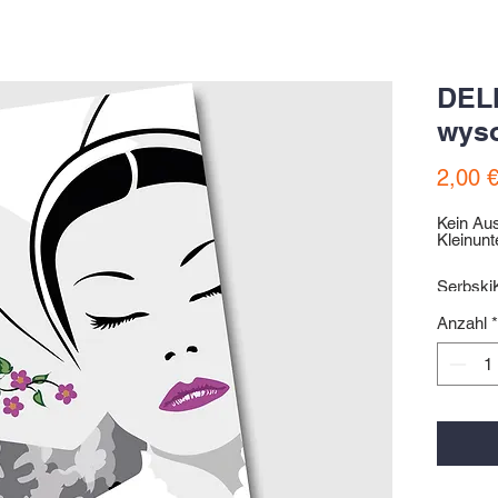
DEL
wys
2,00 
Kein Au
Kleinun
Serbsk
postcar
Anzahl
*
Motiv ©