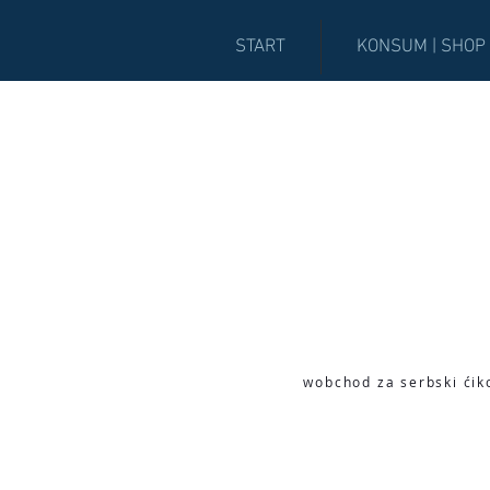
START
KONSUM | SHOP
wobchod za serbski ćik