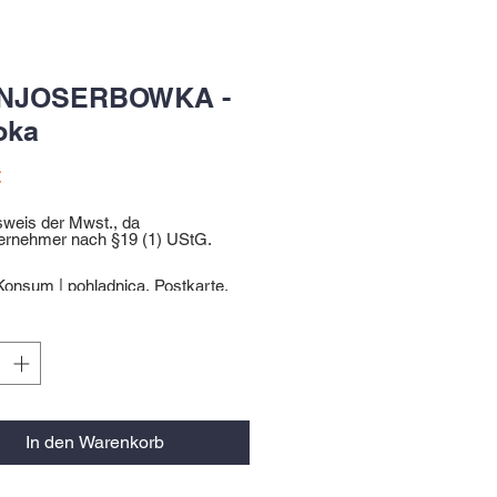
NJOSERBOWKA -
oka
Preis
€
sweis der Mwst., da
ternehmer nach §19 (1) UStG.
iKonsum
|
pohladnica, Postkarte,
d
Stefan Hanusch
In den Warenkorb