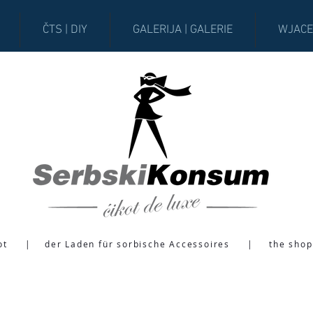
ČTS | DIY
GALERIJA | GALERIE
WJACE
ot
|
der Laden für sorbische Accessoires
|
the shop