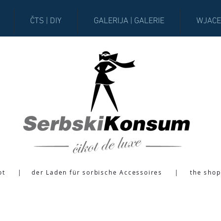
ČTS | DIY
GALERIJA | GALERIE
WJACE
ot
|
der Laden für sorbische Accessoires
|
the shop