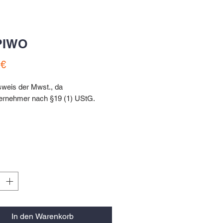
PIWO
Preis
 €
sweis der Mwst., da
ternehmer nach §19 (1) UStG.
iKonsum
z bałmy | módra
ltasche | navy blau
fashion bag | navy blue
In den Warenkorb