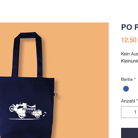
PO 
12,50
Kein Au
Kleinun
Serbsk
Barba
*
tobołka 
Baumwol
organic 
Anzahl
*