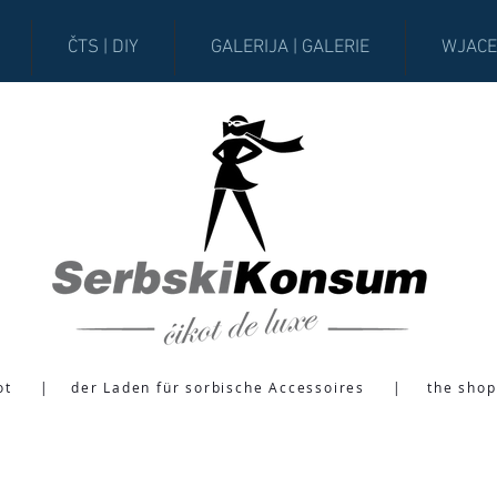
ČTS | DIY
GALERIJA | GALERIE
WJACE
ot
|
der Laden für sorbische Accessoires
|
the shop