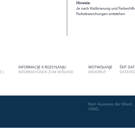
Hinweis:
Je nach Kalibrierung und Farbechthe
Farbabweichungen entstehen.
INFORMACIJE K ROZSYŁANJU
WOTWOŁANJE
ŠKIT DA
 )
INFORMATIONEN ZUM VERSAND
WIDERRUF
DATENS
Kein Ausweis der Mwst.,
UStG.