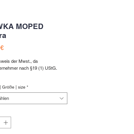
KA MOPED
ra
Preis
 €
sweis der Mwst., da
ternehmer nach §19 (1) UStG.
| Größe | size
*
natur | vintage
hlen