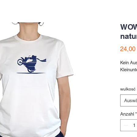
WOW
natu
24,00
Kein Au
Kleinun
T-Shirt
wulkosć 
natura | 
Auswä
Anzahl
*