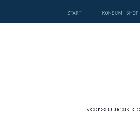
START
KONSUM | SHOP
wobchod za serbski ćik