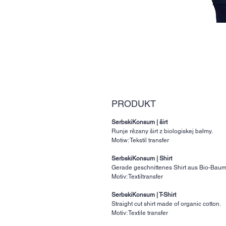
PRODUKT
SerbskiKonsum | širt
Runje rězany širt z biologiskej bałmy.
Motiw: Tekstil transfer
SerbskiKonsum | Shirt
Gerade geschnittenes Shirt aus Bio-Baum
Motiv: Textiltransfer
SerbskiKonsum | T-Shirt
Straight cut shirt made of organic cotton.
Motiv: Textile transfer