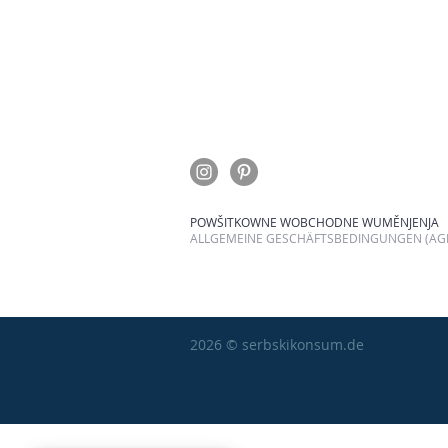
POWŠITKOWNE WOBCHODNE WUMĚNJENJA
ALLGEMEINE GESCHÄFTSBEDINGUNGEN (AGB
2026 © serbskikonsum.de